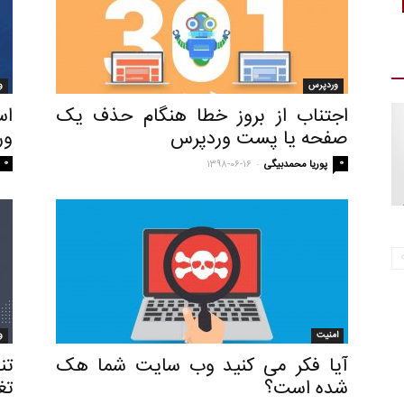
وردپرس
و
اجتناب از بروز خطا هنگام حذف یک
صفحه یا پست وردپرس
ور
0
-
0
پوریا محمدبیگی
۱۳۹۸-۰۶-۱۶
امنیت
و
آیا فکر می کنید وب سایت شما هک
تن
شده است؟
تغ