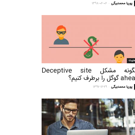
-
پوریا محمدبیگی
۱۳۹۸-۰۶-۰۶
منیت
چگونه مشکل Deceptive site
گوگل را برطرف کنیم؟
-
پوریا محمدبیگی
۱۳۹۷-۱۲-۲۹