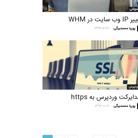
موزشی
 وب سایت در WHM
-
پوریا محمدبیگی
۱۳۹۷-۱۲-۲۷
ردپرس
دایرکت وردپرس به https
-
پوریا محمدبیگی
۱۳۹۷-۱۰-۱۷