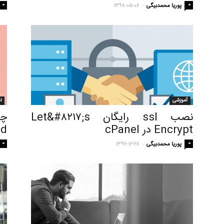
0
-
0
پوریا محمدبیگی
۱۳۹۸-۰۵-۰۶
آموزشی
ا
نصب ssl رایگان Let&#۸۲۱۷;s
Encrypt در cPanel
ahead 
0
-
0
پوریا محمدبیگی
۱۳۹۷-۱۲-۲۸