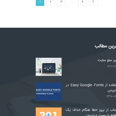
...
1
2
3
7
رین مطالب
لیز سئو سایت
۱۴۰۱-۰۶
استفاده از Easy Google Fonts در
دپرس
۱۳۹۸-۰۷
ناب از بروز خطا هنگام حذف یک
حه یا پست وردپرس