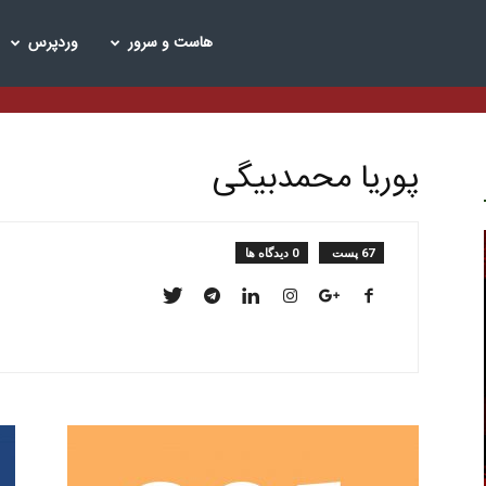
هاست و سرور
وردپرس
گ
یرهاست
پوریا محمدبیگی
67 پست
0 دیدگاه ها