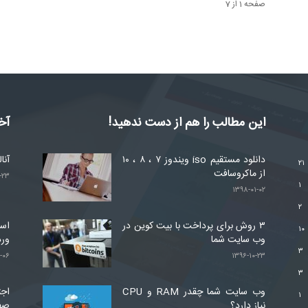
صفحه 1 از 7
این مطالب را هم از دست ندهید!
آخ
دانلود مستقیم iso ویندوز ۷ ، ۸ ، ۱۰
آنا
۲۱
از ماکروسافت
-۲۳
۱
۱۳۹۸-۰۱-۰۲
۲
۳ روش برای پرداخت با بیت کوین در
۱۰
وب سایت شما
ور
۳
-۰۶
۱۳۹۶-۱۰-۲۳
۳
وب سایت شما چقدر RAM و CPU
اجت
۱
نیاز دارد؟
صف