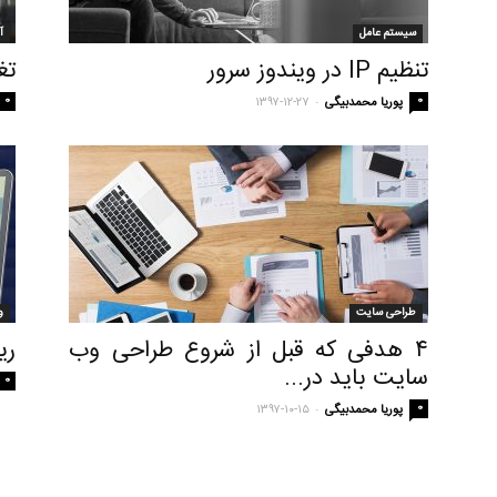
سیستم عامل
آ
تنظیم IP در ویندوز سرور
تغییر IP
0
-
0
پوریا محمدبیگی
۱۳۹۷-۱۲-۲۷
طراحی سایت
و
۴ هدفی که قبل از شروع طراحی وب
ری
سایت باید در...
0
-
0
پوریا محمدبیگی
۱۳۹۷-۱۰-۱۵