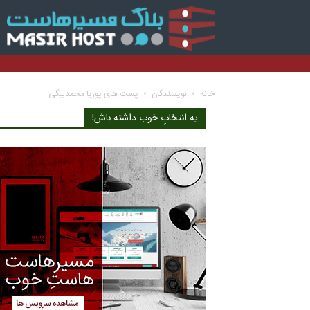
بلا
مس
خانه
نویسندگان
پست های پوریا محمدبیگی
یه انتخابِ خوب داشته باش!