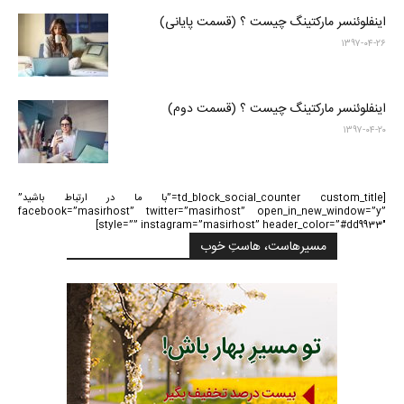
اینفلوئنسر مارکتینگ چیست ؟ (قسمت پایانی)
۱۳۹۷-۰۴-۲۶
اینفلوئنسر مارکتینگ چیست ؟ (قسمت دوم)
۱۳۹۷-۰۴-۲۰
[td_block_social_counter custom_title=”با ما در ارتباط باشید”
facebook=”masirhost” twitter=”masirhost” open_in_new_window=”y”
style=”” instagram=”masirhost” header_color=”#dd9933″]
مسیرهاست، هاستِ خوب