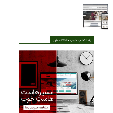
یه انتخابِ خوب داشته باش!