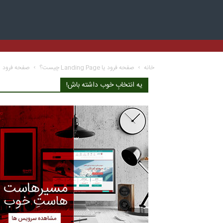
خانه
صفحه فرود یا Landing Page چیست؟
صفحه فرود
یه انتخابِ خوب داشته باش!