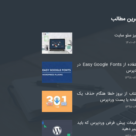
رین مطالب
لیز سئو سایت
۱۴۰۱-۰۶
استفاده از Easy Google Fonts در
دپرس
۱۳۹۸-۰۷
ناب از بروز خطا هنگام حذف یک
حه یا پست وردپرس
۱۳۹۸-۰۶
یمات پیش فرض وردپرس که باید
یر دهید