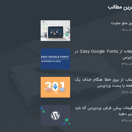
رین مطالب
لیز سئو سایت
۱۴۰۱-۰۶
استفاده از Easy Google Fonts در
دپرس
۱۳۹۸-۰۷
ناب از بروز خطا هنگام حذف یک
حه یا پست وردپرس
۱۳۹۸-۰۶
یمات پیش فرض وردپرس که باید
یر دهید
۱۳۹۸-۰۶