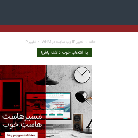
خانه
تغییر IP وب سایت در WHM
تغییر IP
یه انتخابِ خوب داشته باش!