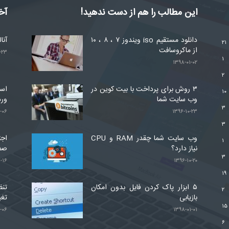
این مطالب را هم از دست ندهید!
آخ
دانلود مستقیم iso ویندوز ۷ ، ۸ ، ۱۰
آنا
۲۱
از ماکروسافت
-۲۳
۱
۱۳۹۸-۰۱-۰۲
۲
۳ روش برای پرداخت با بیت کوین در
۱۰
وب سایت شما
ور
۳
-۰۶
۱۳۹۶-۱۰-۲۳
۳
وب سایت شما چقدر RAM و CPU
اجت
۱
نیاز دارد؟
صف
۳
-۱۶
۱۳۹۶-۱۰-۲۰
۱۹
۵ ابزار پاک کردن فایل بدون امکان
تنظ
۲
بازیابی
تغی
۱۵
-۰۶
۱۳۹۸-۰۱-۰۱
۶