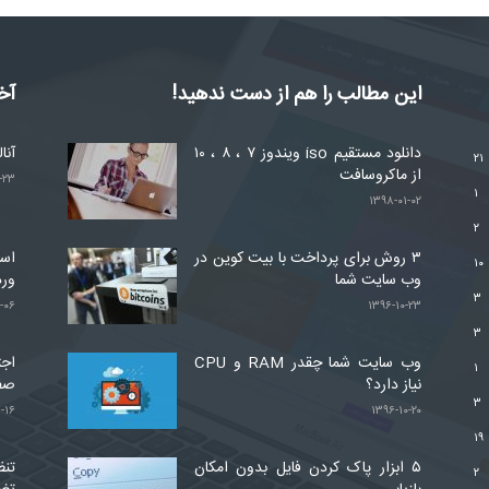
این مطالب را هم از دست ندهید!
آخ
دانلود مستقیم iso ویندوز ۷ ، ۸ ، ۱۰
آنا
۲۱
از ماکروسافت
-۲۳
۱
۱۳۹۸-۰۱-۰۲
۲
۳ روش برای پرداخت با بیت کوین در
۱۰
وب سایت شما
ور
۳
-۰۶
۱۳۹۶-۱۰-۲۳
۳
وب سایت شما چقدر RAM و CPU
اجت
۱
نیاز دارد؟
صف
۳
-۱۶
۱۳۹۶-۱۰-۲۰
۱۹
۵ ابزار پاک کردن فایل بدون امکان
تنظ
۲