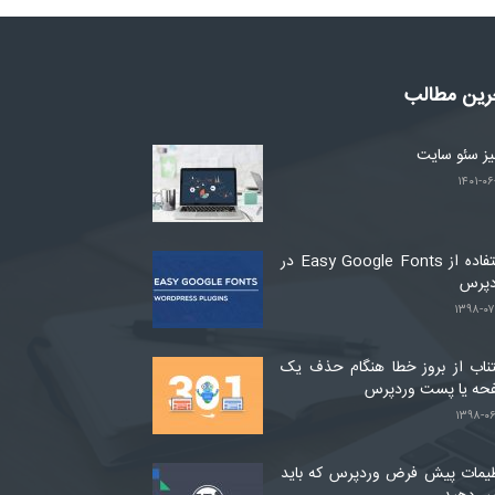
رین مطالب
لیز سئو سایت
۱۴۰۱-۰۶
استفاده از Easy Google Fonts در
دپرس
۱۳۹۸-۰۷
ناب از بروز خطا هنگام حذف یک
حه یا پست وردپرس
۱۳۹۸-۰۶
یمات پیش فرض وردپرس که باید