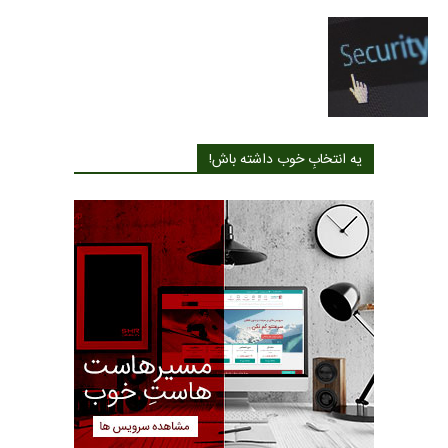
یه انتخابِ خوب داشته باش!