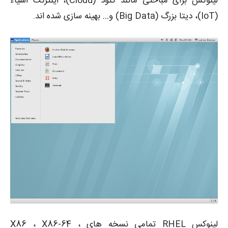
لینوکس برای مباحثی مانند کلود (Cloud)، اینترنت اشیاء
(IoT)، دیتا بزرگ (Big Data) و… بهینه سازی شده اند.
لینوکس RHEL تمامی نسخه های X86 ، X86-64 ،