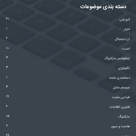
دسته بندی موضوعات
۲۱
آموزشی
۱
اخبار
۲
ارز دیجیتال
۱۰
امنیت
۳
اینفلوئنسر مارکتینگ
۳
تکنولوژی
۱
دسته‌بندی نشده
۳
سیستم عامل
۱۹
طراحی سایت
۲
فناوری اطلاعات
۱۵
مارکتینگ
۶
هاست و سرور
۲۹