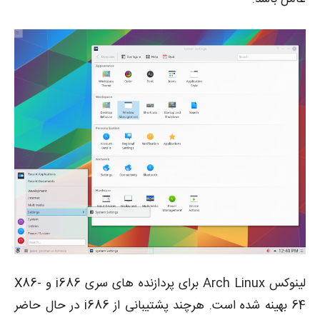
لینوکس Arch Linux برای پردازنده های سری i686 و X86-
64 بهینه شده است. هرچند پشتیبانی از i686 در حال حاضر