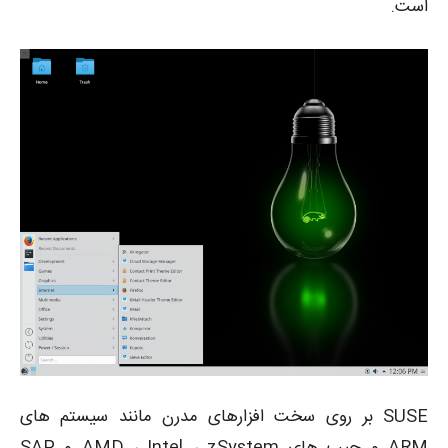
است.
SUSE بر روی سخت افزارهای مدرن مانند سیستم های
ARM و چیپ های AMD ، Intel ، zSystem و SAP