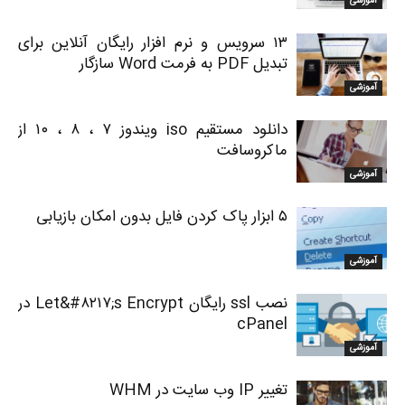
آموزشی
۱۳ سرویس و نرم افزار رایگان آنلاین برای
تبدیل PDF به فرمت Word سازگار
آموزشی
دانلود مستقیم iso ویندوز ۷ ، ۸ ، ۱۰ از
ماکروسافت
آموزشی
۵ ابزار پاک کردن فایل بدون امکان بازیابی
آموزشی
نصب ssl رایگان Let&#۸۲۱۷;s Encrypt در
cPanel
آموزشی
تغییر IP وب سایت در WHM