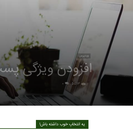
وردپرس
افزودن ویژگی پس
5513
0
یه انتخابِ خوب داشته باش!