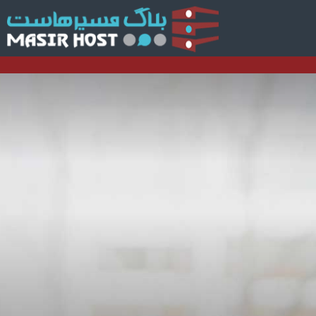
بلا
مس