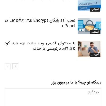
آموزشی
نصب ssl رایگان Let&#۸۲۱۷;s Encrypt در
cPanel
آموزشی
با محتوای قدیمی وب سایت چه باید کرد
&#۸۲۱۱; بازنویسی یا حذف
آموزشی
دیدگاه تو چیه؟ با ما در میون بزار