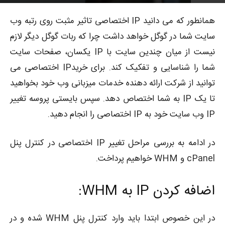
7012
توسط
پوریا محمدبیگی
-
0
۱۳۹۷-۱۲-۲۷
همانطور که می دانید IP اختصاصی تاثیر مثبت روی رتبه وب
سایت شما در گوگل خواهد داشت چرا که ربات گوگل دیگر لازم
نیست از میان چندین سایت با IP یکسان، صفحات سایت
شما را شناسایی و تفکیک کند. برای خریدIP اختصاصی می
توانید از شرکت ارائه دهنده خدمات میزبانی وب خود بخواهید
تا یک IP به شما اختصاص دهد. سپس بایستی پروسه تغییر
IP وب سایت خود به IP اختصاصی را انجام دهید.
در ادامه به بررسی مراحل تغییر IP اختصاصی در کنترل پنل
cPanel و WHM خواهیم پرداخت.
اضافه کردن IP به WHM:
در این خصوص ابتدا باید وارد کنترل پنل WHM شده و در