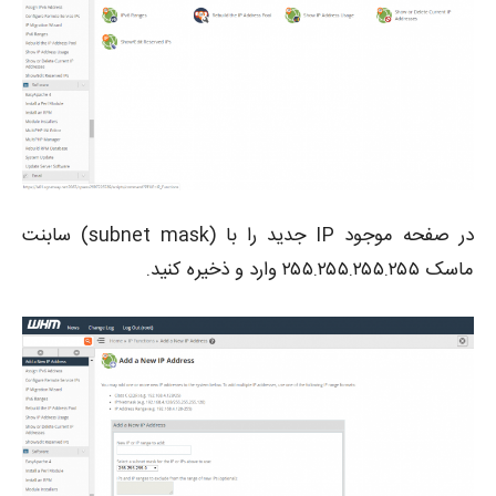
در صفحه موجود IP جدید را با (subnet mask) سابنت
ماسک ۲۵۵.۲۵۵.۲۵۵.۲۵۵ وارد و ذخیره کنید.