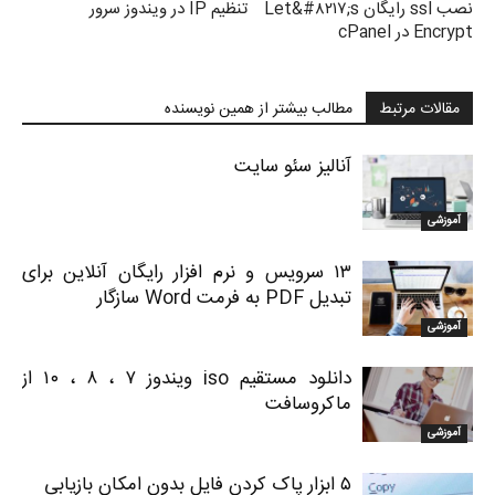
نصب ssl رایگان Let&#۸۲۱۷;s
تنظیم IP در ویندوز سرور
Encrypt در cPanel
مقالات مرتبط
مطالب بیشتر از همین نویسنده
آنالیز سئو سایت
آموزشی
۱۳ سرویس و نرم افزار رایگان آنلاین برای
تبدیل PDF به فرمت Word سازگار
آموزشی
دانلود مستقیم iso ویندوز ۷ ، ۸ ، ۱۰ از
ماکروسافت
آموزشی
۵ ابزار پاک کردن فایل بدون امکان بازیابی