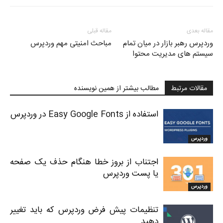
مقاله بعدی
مقاله قبلی
وردپرس رهبر بازار در میان تمام
مباحث امنیتی مهم وردپرس
سیستم های مدیریت محتوا
مقالات مرتبط
مطالب بیشتر از همین نویسنده
استفاده از Easy Google Fonts در وردپرس
وردپرس
اجتناب از بروز خطا هنگام حذف یک صفحه
یا پست وردپرس
وردپرس
تنظیمات پیش فرض وردپرس که باید تغییر
دهید