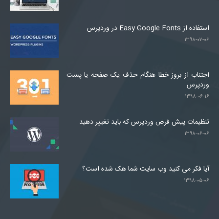
استفاده از Easy Google Fonts در وردپرس
۱۳۹۸-۰۷-۰۶
اجتناب از بروز خطا هنگام حذف یک صفحه یا پست
وردپرس
۱۳۹۸-۰۶-۱۶
تنظیمات پیش فرض وردپرس که باید تغییر دهید
۱۳۹۸-۰۶-۰۶
آیا فکر می کنید وب سایت شما هک شده است؟
۱۳۹۸-۰۵-۰۶