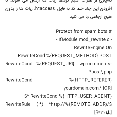
بسیاری از نظرات اسپم توسط ربات ها ارسال می شوند. با
افزودن این چند خط کد به فایل .htaccess، ربات ها را بدون
هیچ ارجاعی رد می کنید.
# Protect from spam bots
<IfModule mod_rewrite.c>
RewriteEngine On
RewriteCond %{REQUEST_METHOD} POST
RewriteCond %{REQUEST_URI} .wp-comments-
post\.php*
RewriteCond %{HTTP_REFERER}
!.yourdomain.com.* [OR]
RewriteCond %{HTTP_USER_AGENT} ^$
RewriteRule (.*) ^http://%{REMOTE_ADDR}/$
[R=301,L]