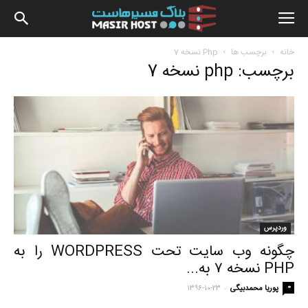
بلاگ
خانه
برچسب ها
Php نسخه 7
برچسب: php نسخه 7
مسیرهاس
وردپرس
چگونه وب سایت تحت WORDPRESS را به
PHP نسخه ۷ به...
-
0
پوریا محمدبیگی
۱۳۹۶-۱۰-۲۳