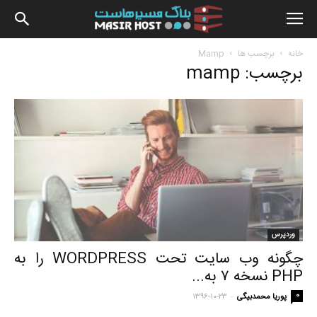
بلاگ
خانه
برچسب ها
Mamp
برچسب: mamp
مسیرهاس
وردپرس
چگونه وب سایت تحت WORDPRESS را به
PHP نسخه ۷ به...
-
0
پوریا محمدبیگی
۱۳۹۶-۱۰-۲۳