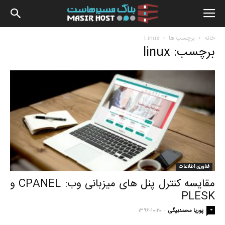
بلاگ
خانه
برچسب ها
Linux
برچسب: linux
مسیرهاس
فناوری اطلاعات
مقایسه کنترل پنل های میزبانی وب: CPANEL و
PLESK
-
0
پوریا محمدبیگی
۱۳۹۶-۱۰-۲۰