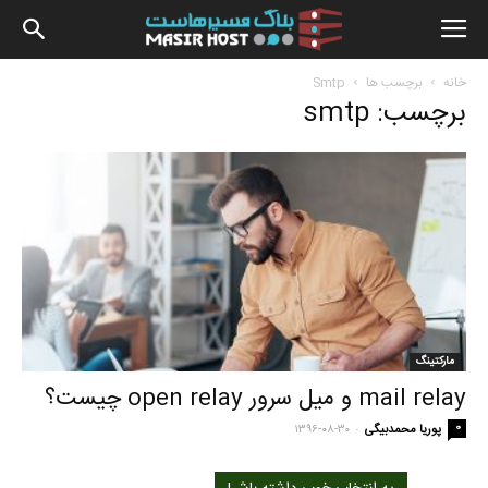
بلاگ
خانه
برچسب ها
Smtp
برچسب: smtp
مسیرهاس
مارکتینگ
mail relay و میل سرور open relay چیست؟
-
0
پوریا محمدبیگی
۱۳۹۶-۰۸-۳۰