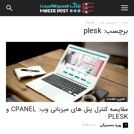
بلاگ
خانه
برچسب ها
Plesk
برچسب: plesk
مسیرهاس
فناوری اطلاعات
مقایسه کنترل پنل های میزبانی وب: CPANEL و
PLESK
-
0
پوریا محمدبیگی
۱۳۹۶-۱۰-۲۰