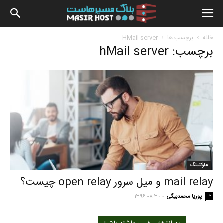
بلاگ
خانه
برچسب ها
HMail server
برچسب: hMail server
مسیرهاس
مارکتینگ
mail relay و میل سرور open relay چیست؟
-
0
پوریا محمدبیگی
۱۳۹۶-۰۸-۳۰