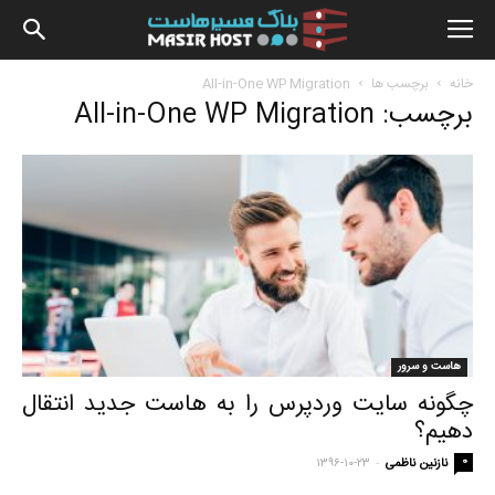
بلاگ
خانه
برچسب ها
All-in-One WP Migration
برچسب: All-in-One WP Migration
مسیرهاس
هاست و سرور
چگونه سایت وردپرس را به هاست جدید انتقال
دهیم؟
-
0
نازنین ناظمی
۱۳۹۶-۱۰-۲۳