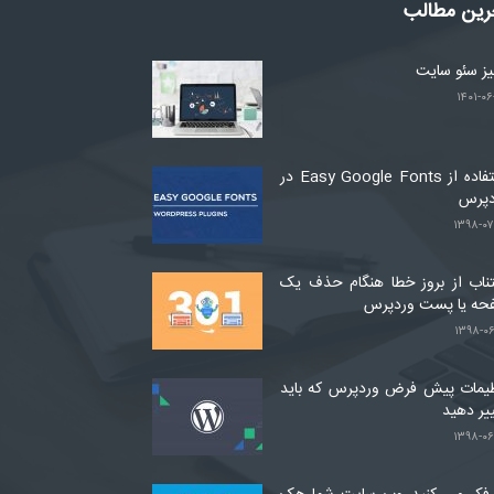
رین مطالب
لیز سئو سایت
۱۴۰۱-۰۶
استفاده از Easy Google Fonts در
دپرس
۱۳۹۸-۰۷
ناب از بروز خطا هنگام حذف یک
حه یا پست وردپرس
۱۳۹۸-۰۶
یمات پیش فرض وردپرس که باید
یر دهید
۱۳۹۸-۰۶