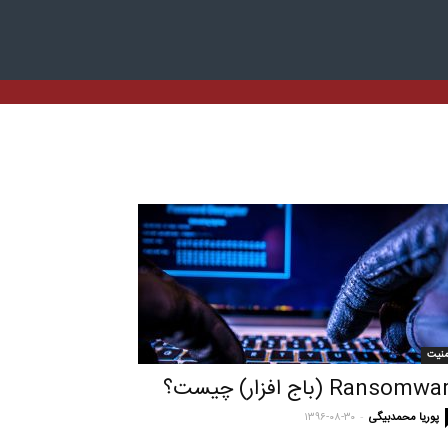
منیت
Ransomw (باج افزار) چیست؟
-
پوریا محمدبیگی
۱۳۹۶-۰۸-۳۰