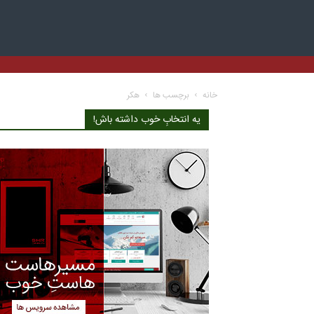
خانه
برچسب ها
هکر
یه انتخابِ خوب داشته باش!