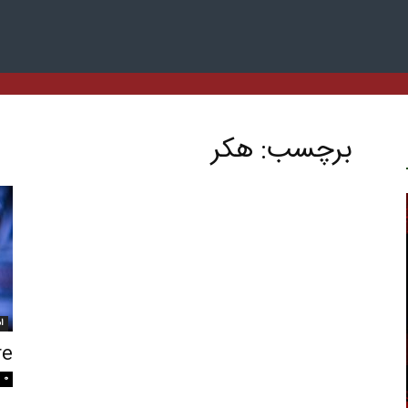
برچسب: هکر
ا
are
0