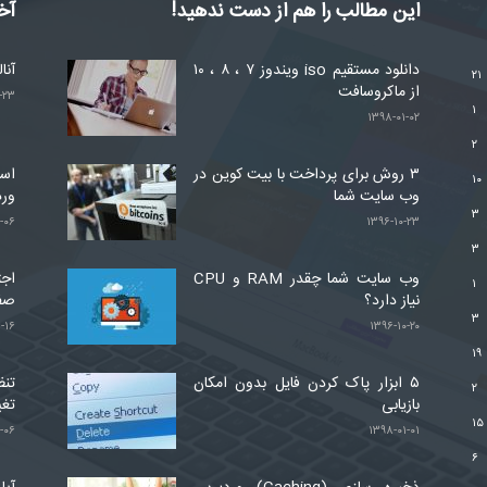
این مطالب را هم از دست ندهید!
آخ
دانلود مستقیم iso ویندوز ۷ ، ۸ ، ۱۰
آنا
۲۱
از ماکروسافت
-۲۳
۱
۱۳۹۸-۰۱-۰۲
۲
۳ روش برای پرداخت با بیت کوین در
۱۰
وب سایت شما
ور
۳
-۰۶
۱۳۹۶-۱۰-۲۳
۳
وب سایت شما چقدر RAM و CPU
اجت
۱
نیاز دارد؟
صف
۳
-۱۶
۱۳۹۶-۱۰-۲۰
۱۹
۵ ابزار پاک کردن فایل بدون امکان
تنظ
۲
بازیابی
تغی
۱۵
-۰۶
۱۳۹۸-۰۱-۰۱
۶