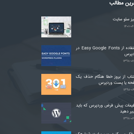
رین مطالب
لیز سئو سایت
۱۴۰۱-۰۶
استفاده از Easy Google Fonts در
دپرس
۱۳۹۸-۰۷
ناب از بروز خطا هنگام حذف یک
حه یا پست وردپرس
۱۳۹۸-۰۶
یمات پیش فرض وردپرس که باید
یر دهید
۱۳۹۸-۰۶