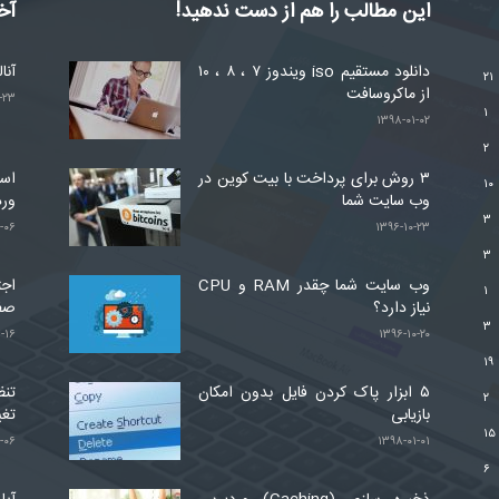
این مطالب را هم از دست ندهید!
آخ
دانلود مستقیم iso ویندوز ۷ ، ۸ ، ۱۰
آنا
۲۱
از ماکروسافت
-۲۳
۱
۱۳۹۸-۰۱-۰۲
۲
۳ روش برای پرداخت با بیت کوین در
۱۰
وب سایت شما
ور
۳
-۰۶
۱۳۹۶-۱۰-۲۳
۳
وب سایت شما چقدر RAM و CPU
اجت
۱
نیاز دارد؟
صف
۳
-۱۶
۱۳۹۶-۱۰-۲۰
۱۹
۵ ابزار پاک کردن فایل بدون امکان
تنظ
۲
بازیابی
تغی
۱۵
-۰۶
۱۳۹۸-۰۱-۰۱
۶