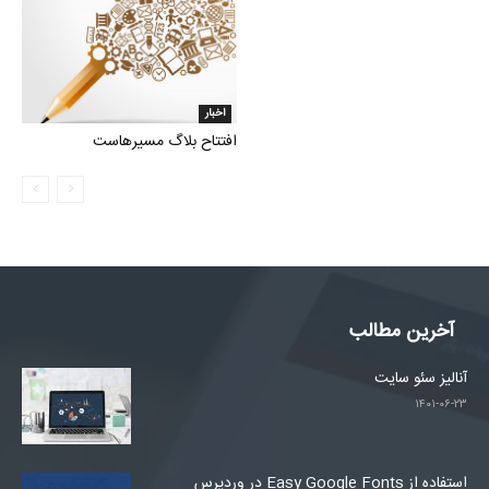
اخبار
افتتاح بلاگ مسیرهاست
آخرین مطالب
آنالیز سئو سایت
۱۴۰۱-۰۶-۲۳
استفاده از Easy Google Fonts در وردپرس