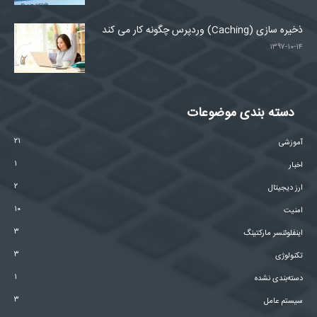
ذخیره سازی (Caching) وردپرس چگونه کار می کند
۱۳۹۷-۱۰-۱۴
دسته بندی موضوعات
۲۱
آموزشی
۱
اخبار
۲
ارز دیجیتال
۱۰
امنیت
۳
اینفلوئنسر مارکتینگ
۳
تکنولوژی
۱
دسته‌بندی نشده
۳
سیستم عامل