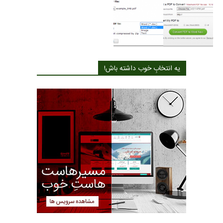
یه انتخابِ خوب داشته باش!