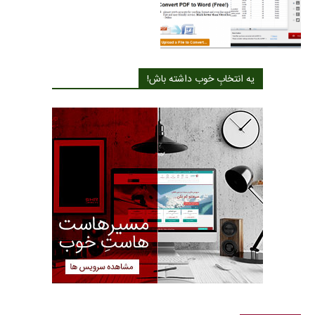
یه انتخابِ خوب داشته باش!