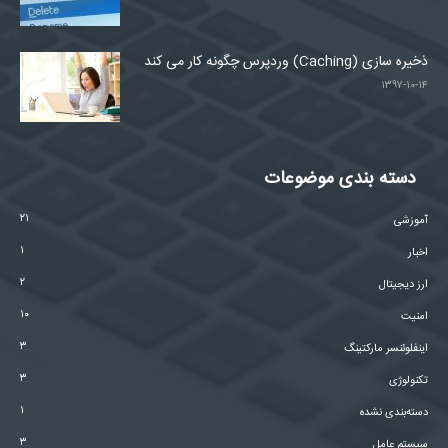
ذخیره سازی (Caching) وردپرس چگونه کار می کند
۱۳۹۷-۱۰-۱۴
دسته بندی موضوعات
۲۱
آموزشی
۱
اخبار
۲
ارز دیجیتال
۱۰
امنیت
۳
اینفلوئنسر مارکتینگ
۳
تکنولوژی
۱
دسته‌بندی نشده
۳
سیستم عامل