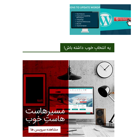
یه انتخابِ خوب داشته باش!