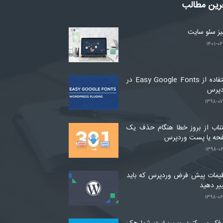
رین مطالب
لیز سئو سایت
۱۴۰۱-۰۶
استفاده از Easy Google Fonts در
دپرس
۱۳۹۸-۰۷
ناب از بروز خطا هنگام حذف یک
حه یا پست وردپرس
۱۳۹۸-۰۶
یمات پیش فرض وردپرس که باید
یر دهید
۱۳۹۸-۰۶