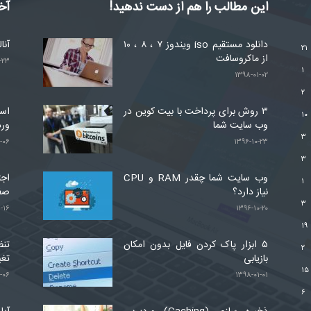
این مطالب را هم از دست ندهید!
آخ
دانلود مستقیم iso ویندوز ۷ ، ۸ ، ۱۰
آنا
۲۱
از ماکروسافت
-۲۳
۱
۱۳۹۸-۰۱-۰۲
۲
۳ روش برای پرداخت با بیت کوین در
۱۰
وب سایت شما
ور
۳
-۰۶
۱۳۹۶-۱۰-۲۳
۳
وب سایت شما چقدر RAM و CPU
اجت
۱
نیاز دارد؟
صف
۳
-۱۶
۱۳۹۶-۱۰-۲۰
۱۹
۵ ابزار پاک کردن فایل بدون امکان
تنظ
۲
بازیابی
تغی
۱۵
-۰۶
۱۳۹۸-۰۱-۰۱
۶