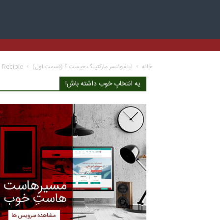
خانه
اینفلوئنسر مارکتینگ چیست ؟ (قسمت اول)
 Recipie
یه انتخابِ خوب داشته باش!