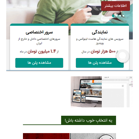
یه انتخابِ خوب داشته باش!