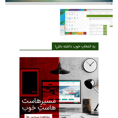
یه انتخابِ خوب داشته باش!