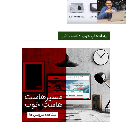
یه انتخابِ خوب داشته باش!