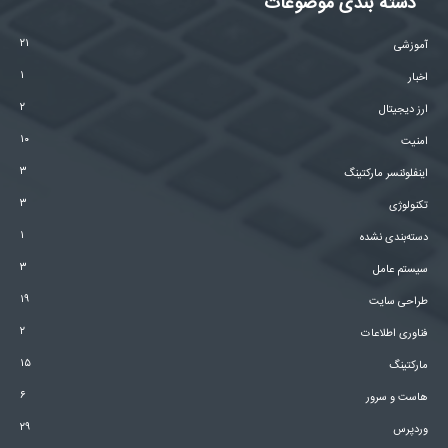
دسته بندی موضوعات
۲۱
آموزشی
۱
اخبار
۲
ارز دیجیتال
۱۰
امنیت
۳
اینفلوئنسر مارکتینگ
۳
تکنولوژی
۱
دسته‌بندی نشده
۳
سیستم عامل
۱۹
طراحی سایت
۲
فناوری اطلاعات
۱۵
مارکتینگ
۶
هاست و سرور
۲۹
وردپرس