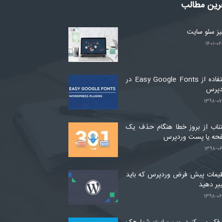
رین مطالب
لیز سئو سایت
۱۴۰۱-۰۶
استفاده از Easy Google Fonts در
دپرس
۱۳۹۸-۰۷
ناب از بروز خطا هنگام حذف یک
حه یا پست وردپرس
۱۳۹۸-۰۶
یمات پیش فرض وردپرس که باید
یر دهید
۱۳۹۸-۰۶