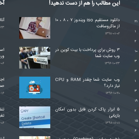
این مطالب را هم از دست ندهید!
آخ
دانلود مستقیم iso ویندوز ۷ ، ۸ ، ۱۰
آنا
۲۱
از ماکروسافت
-۲۳
۱
۱۳۹۸-۰۱-۰۲
۲
۳ روش برای پرداخت با بیت کوین در
۱۰
وب سایت شما
ور
۳
-۰۶
۱۳۹۶-۱۰-۲۳
۳
وب سایت شما چقدر RAM و CPU
اجت
۱
نیاز دارد؟
صف
۳
-۱۶
۱۳۹۶-۱۰-۲۰
۱۹
۵ ابزار پاک کردن فایل بدون امکان
تنظ
۲
بازیابی
تغی
۱۵
-۰۶
۱۳۹۸-۰۱-۰۱
۶