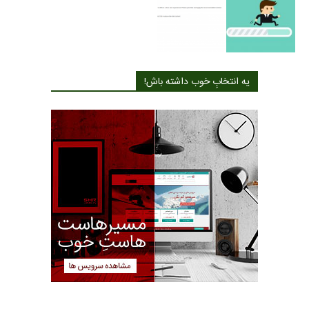
یه انتخابِ خوب داشته باش!