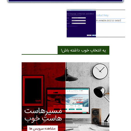
یه انتخابِ خوب داشته باش!